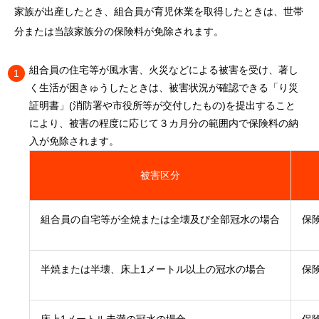
家族が出産したとき、組合員が育児休業を取得したときは、世帯
分または当該家族分の保険料が免除されます。
組合員の住宅等が風水害、火災などによる被害を受け、著し
く生活が困きゅうしたときは、被害状況が確認できる「り災
証明書」(消防署や市役所等が交付したもの)を提出すること
により、被害の程度に応じて３カ月分の範囲内で保険料の納
入が免除されます。
被害区分
組合員の自宅等が全焼または全壊及び全部冠水の場合
保
半焼または半壊、床上1メートル以上の冠水の場合
保